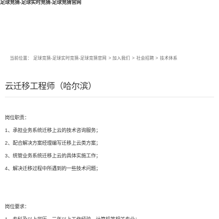
足球竞猜-足球实时竞猜-足球竞猜官网
当前位置：
足球竞猜-足球实时竞猜-足球竞猜官网
>
加入我们
>
社会招聘
>
技术体系
云迁移工程师（哈尔滨）
岗位职责：
1、承担业务系统迁移上云的技术咨询服务；
2、配合解决方案经理编写迁移上云类方案；
3、统管业务系统迁移上云的具体实施工作；
4、解决迁移过程中所遇到的一些技术问题；
岗位要求：