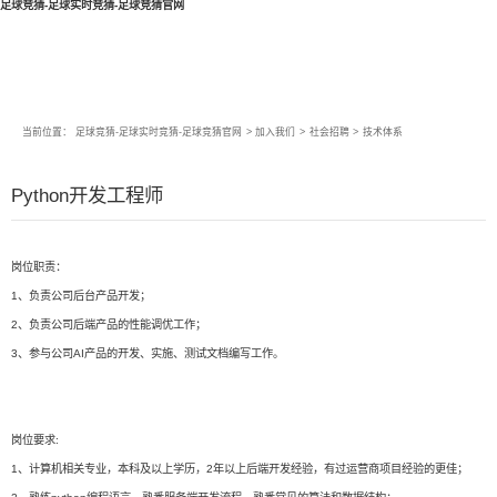
足球竞猜-足球实时竞猜-足球竞猜官网
当前位置：
足球竞猜-足球实时竞猜-足球竞猜官网
>
加入我们
>
社会招聘
>
技术体系
Python开发工程师
岗位职责：
1、负责公司后台产品开发；
2、负责公司后端产品的性能调优工作；
3、参与公司AI产品的开发、实施、测试文档编写工作。
岗位要求:
1、计算机相关专业，本科及以上学历，2年以上后端开发经验，有过运营商项目经验的更佳；