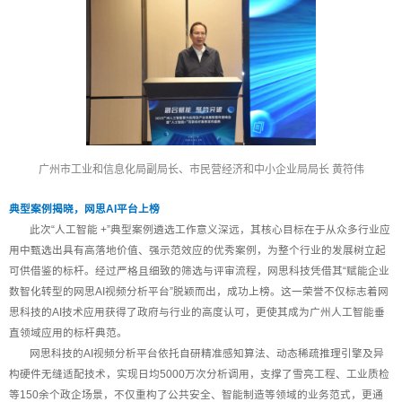
广州市工业和信息化局副局长、市民营经济和中小企业局局长 黄符伟
典型案例揭晓，网思AI平台上榜
此次“人工智能 +”典型案例遴选工作意义深远，其核心目标在于从众多行业应
用中甄选出具有高落地价值、强示范效应的优秀案例，为整个行业的发展树立起
可供借鉴的标杆。经过严格且细致的筛选与评审流程，网思科技凭借其“赋能企业
数智化转型的网思AI视频分析平台”脱颖而出，成功上榜。这一荣誉不仅标志着网
思科技的AI技术应用获得了政府与行业的高度认可，更使其成为广州人工智能垂
直领域应用的标杆典范。
网思科技的AI视频分析平台依托自研精准感知算法、动态稀疏推理引擎及异
构硬件无缝适配技术，实现日均5000万次分析调用，支撑了雪亮工程、工业质检
等150余个政企场景，不仅重构了公共安全、智能制造等领域的业务范式，更通