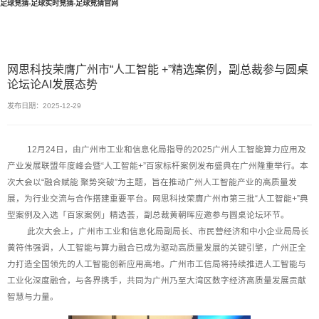
足球竞猜-足球实时竞猜-足球竞猜官网
网思科技荣膺广州市“人工智能 +”精选案例，副总裁参与圆桌
论坛论AI发展态势
发布日期：2025-12-29
12月24日，由广州市工业和信息化局指导的2025广州人工智能算力应用及
产业发展联盟年度峰会暨“人工智能+”百家标杆案例发布盛典在广州隆重举行。本
次大会以“融合赋能 聚势突破”为主题，旨在推动广州人工智能产业的高质量发
展，为行业交流与合作搭建重要平台。网思科技荣膺广州市第三批“人工智能+”典
型案例及入选「百家案例」精选荟，副总裁黄朝晖应邀参与圆桌论坛环节。
此次大会上，广州市工业和信息化局副局长、市民营经济和中小企业局局长
黄符伟强调，人工智能与算力融合已成为驱动高质量发展的关键引擎，广州正全
力打造全国领先的人工智能创新应用高地。广州市工信局将持续推进人工智能与
工业化深度融合，与各界携手，共同为广州乃至大湾区数字经济高质量发展贡献
智慧与力量。