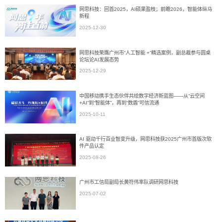
网思科技：回首2025，AI硕果盈枝；前瞻2026，智能体纵马
新程
2025-12-30
网思科技荣膺广州市“人工智能 +”精选案例，副总裁参与圆桌
论坛论AI发展态势
2025-12-29
中国移动携手生态伙伴共绘数字经济新蓝图——从“云空间
+AI”到“智能体”，再到“数盾”可信流通
2025-10-11
AI 驱动千行百业智变升级，网思科技获2025广州市首版次软
件产品认定
2025-08-26
广州市工信局副局长黄符伟率队调研网思科技
2025-07-02