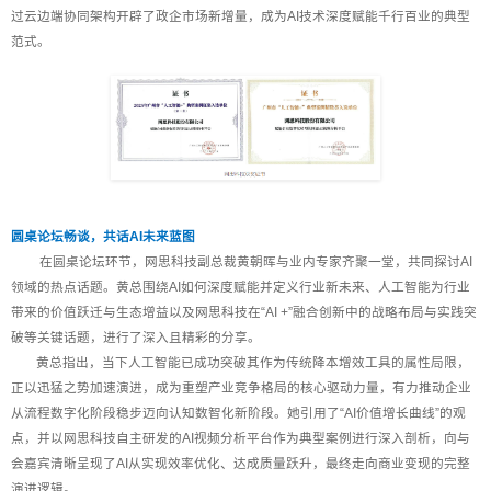
过云边端协同架构开辟了政企市场新增量，成为AI技术深度赋能千行百业的典型
范式。
圆桌论坛畅谈，共话AI未来蓝图
在圆桌论坛环节，网思科技副总裁黄朝晖与业内专家齐聚一堂，共同探讨AI
领域的热点话题。黄总围绕AI如何深度赋能并定义行业新未来、人工智能为行业
带来的价值跃迁与生态增益以及网思科技在“AI +”融合创新中的战略布局与实践突
破等关键话题，进行了深入且精彩的分享。
黄总指出，当下人工智能已成功突破其作为传统降本增效工具的属性局限，
正以迅猛之势加速演进，成为重塑产业竞争格局的核心驱动力量，有力推动企业
从流程数字化阶段稳步迈向认知数智化新阶段。她引用了“AI价值增长曲线”的观
点，并以网思科技自主研发的AI视频分析平台作为典型案例进行深入剖析，向与
会嘉宾清晰呈现了AI从实现效率优化、达成质量跃升，最终走向商业变现的完整
演进逻辑。